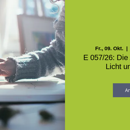
Fr., 09. Okt.
  | 
E 057/26: Die 
Licht u
A