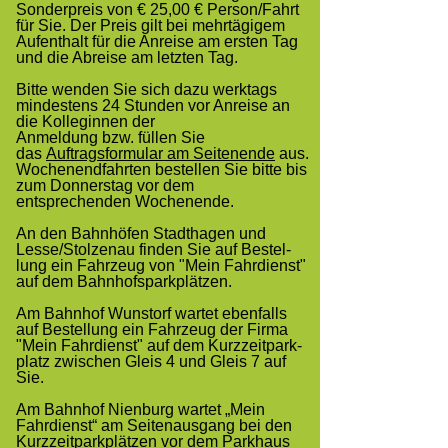
Sonder­preis von € 25,00 € Per­son/Fahrt
für Sie. Der Preis gilt bei mehrtägigem
Aufenthalt für die Anreise am ersten Tag
und die Abreise am letzten Tag.
Bitte wenden Sie sich dazu werktags
mindestens 24 Stunden vor Anreise an
die Kolleginnen der
An­mel­dung bzw. füllen Sie
das
Auftragsformular am Seitenende
aus.
Wochenendfahrten bestellen Sie bitte bis
zum Donnerstag vor dem
entsprechenden Wochenende.
An den Bahnhöfen Stadthagen und
Lesse/Stolzenau finden Sie auf Be­stel­
lung ein Fahrzeug von "Mein Fahrdienst"
auf dem Bahn­hofs­parkplätzen.
Am Bahnhof Wunstorf wartet eben­falls
auf Be­ste­llung ein Fahrzeug der Fir­ma
"Mein Fahrdienst" auf dem Kurzzeit­park­
platz zwi­schen Gleis 4 und Gleis 7 auf
Sie.
Am Bahnhof Nienburg wartet „Mein
Fahrdienst“ am Seitenausgang bei den
Kurzzeitparkplätzen vor dem Parkhaus