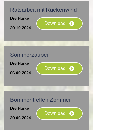
Ratsarbeit mit Rückenwind
Die Harke
Download
20.10.2024
Sommerzauber
Die Harke
Download
06.09.2024
Bommer treffen Zommer
Die Harke
Download
30.06.2024