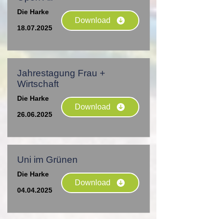
Die Harke
Download
18.07.2025
Jahrestagung Frau +
Wirtschaft
Die Harke
Download
26.06.2025
Uni im Grünen
Die Harke
Download
04.04.2025