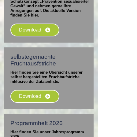
Schutzkonzept „Prävention sexualisierter
Gewalt“ und nehmen gerne Ihre
Anregungen auf. Die aktuelle Version
finden Sie hier.
Download
selbstegemachte
Fruchtausfstriche
Hier finden Sie eine Übersicht unserer
selbst hergestellten Fruchtaufstriche
inklusive der Zutatenliste.
Download
Programmheft 2026
Hier finden Sie unser Jahresprogramm
2026.