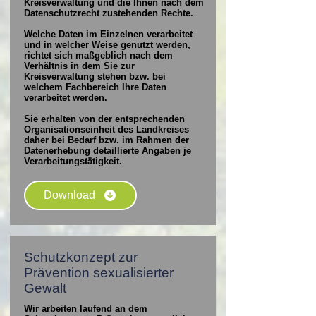
Kreisverwaltung und die Ihnen nach dem
Datenschutzrecht zustehenden Rechte.
Welche Daten im Einzelnen verarbeitet
und in welcher Weise genutzt werden,
richtet sich maßgeblich nach dem
Verhältnis in dem Sie zur
Kreisverwaltung stehen bzw. bei
welchem Fachbereich Ihre Daten
verarbeitet werden.
Sie erhalten von der entsprechenden
Organisationseinheit des Landkreises
daher bei Bedarf bzw. im Rahmen der
Datenerhebung detaillierte Angaben je
Verarbeitungstätigkeit.
Download
Schutzkonzept zur
Prävention sexualisierter
Gewalt
Wir arbeiten laufend an dem