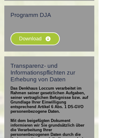
Programm DJA
Download
Transparenz- und
Informationspflichten zur
Erhebung von Daten
Das Denkhaus Loccum verarbeitet im
Rahmen seiner gesetzlichen Aufgaben,
seiner vertraglichen Befugnisse bzw. auf
Grundlage Ihrer Einwilligung
entsprechend Artikel 6 Abs. 1 DS-GVO
personenbezogene Daten.
Mit dem beigefügten Dokument
informieren wir Sie grundsätzlich über
die Verarbeitung Ihrer
personenbezogenen Daten durch die