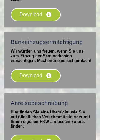
Download
Bankeinzugsermächtigung
Wir würden uns freuen, wenn Sie uns
zum Einzug der Seminarkosten
ermächtigen. Machen Sie es sich einfach!
Download
Anreisebeschreibung
Hier finden Sie eine Übersicht, wie Sie
mit öffentlichen Verkehrsmitteln oder mit
Ihrem eigenen PKW am besten zu uns
finden.