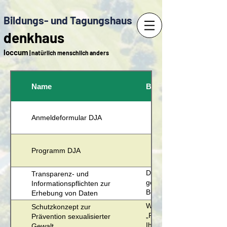
Bildungs- und Tagungshaus
denkhaus
loccum
| natürlich menschlich anders
Name
Beschreibung
Anmeldeformular DJA
Programm DJA
Das Denkhaus Loccum ve
Transparenz- und
gesetzlichen Aufgaben, s
Informationspflichten zur
Befugnisse bzw. auf Grun
Erhebung von Daten
entsprechend Artikel 6 
Wir arbeiten laufend an
Schutzkonzept zur
personenbezogene Daten
„Prävention sexualisiert
Prävention sexualisierter
Dokument informieren wir
Ihre Anregungen auf. Die 
Gewalt