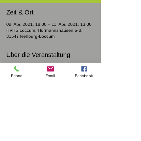
Zeit & Ort
09. Apr. 2021, 18:00 – 11. Apr. 2021, 13:00
HVHS Loccum, Hormannshausen 6-8,
31547 Rehburg-Loccum
Über die Veranstaltung
Stärkendes Wochenendseminar für
Adoptivfamilien
Phone
Email
Facebook
Adoptivfamilien haben ein großes Herz, sind
mutig und neugierig. Sie sind tatkräftig und
hoch engagiert. Sie leisten großartiges und
dennoch gibt es Zeiten, wie in anderen
Familien auch, in denen man den „Kopf in
den Sand stecken möchte“, das „Gefühl von
Land unter“ hat. Da ist es hilfreich zu
wissen, wie wir zu unseren Kräften und
Stärken zurückfinden. An diesem
Wochenende wollen wir