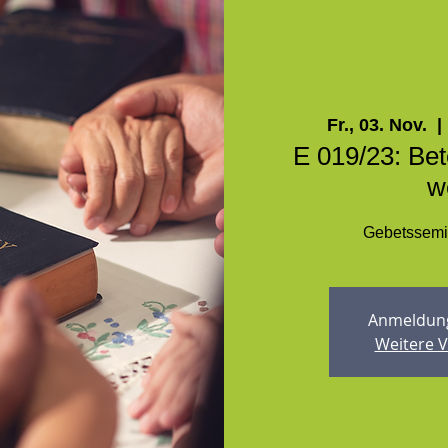
Fr., 03. Nov.
  | 
E 019/23: Be
w
Gebetssemin
Anmeldung
Weitere 