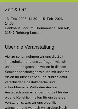
Zeit & Ort
13. Feb. 2026, 14:30 – 15. Feb. 2026,
14:00
Denkhaus Loccum, Hormannshausen 6-8,
31547 Rehburg-Loccum
Über die Veranstaltung
Viel zu selten nehmen wir uns die Zeit 
innezuhalten und uns zu fragen, wie wir 
unser Leben gestalten wollen.In diesem 
Seminar beschäftigen wir uns mit unserer 
Vision für unser Leben und Nutzen dafür 
verschiedene gestalterische und 
schreibbasierte Methoden.Auch ein 
Austausch untereinander und Zeit für die 
eigene Reflektion helfen für ein tieferes 
Verständnis, was wir uns eigentlich 
wünschen und wonach wir streben.Nach 