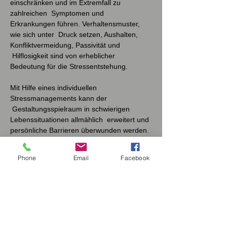
einschränken und im Extremfall zu 
zahlreichen  Symptomen und 
Erkrankungen führen. Verhaltensmuster, 
wie sich unter  Druck setzen, Aushalten, 
Konfliktvermeidung, Passivität und 
 Hilflosigkeit sind von erheblicher 
Bedeutung für die Stressentstehung.  
Mit Hilfe eines individuellen 
Stressmanagements kann der 
 Gestaltungsspielraum in schwierigen 
Lebenssituationen allmählich  erweitert und 
persönliche Barrieren überwunden werden. 
In diesem Seminar  lernen Sie Ihre 
persönlichen Stressverstärker und 
Phone
Email
Facebook
Stressreaktionen  (er-)kennen und erhalten 
praxisorientierte Hilfe zur Änderung 
 grundlegender Wertevorstellungen und 
Handlungsmuster. 
Dieser  Bildungsurlaub beinhaltet einen 
Präventionskurs in multimodalem, 
 kognitivem Stressmanagement. Ein 