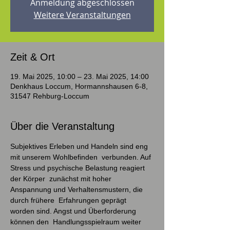
Anmeldung abgeschlossen
Weitere Veranstaltungen
Zeit & Ort
19. Mai 2025, 10:00 – 23. Mai 2025, 14:00
Denkhaus Loccum, Hormannshausen 6-8,
31547 Rehburg-Loccum
Über die Veranstaltung
Subjektives Erleben und Handeln sind eng 
mit unserem Wohlbefinden  verbunden. Auf 
Stress und psychische Belastung reagiert 
der Körper  zunächst mit hoher 
Anspannung und Verhaltensmustern, die 
durch frühere  Erfahrungen geprägt 
worden sind. Angst und Überforderung 
können den  Handlungsspielraum weiter 