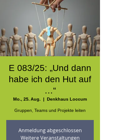
E 083/25: „Und dann
habe ich den Hut auf
…“
Mo., 25. Aug.
  |  
Denkhaus Loccum
Gruppen, Teams und Projekte leiten
Anmeldung abgeschlossen
Weitere Veranstaltungen