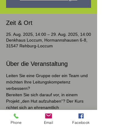
Zeit & Ort
25. Aug. 2025, 14:00 – 29. Aug. 2025, 14:00
Denkhaus Loccum, Hormannshausen 6-8,
31547 Rehburg-Loccum
Über die Veranstaltung
Leiten Sie eine Gruppe oder ein Team und 
möchten Ihre Leitungskompetenz 
verbessern? 
Bereiten Sie sich darauf vor, in einem 
Projekt „den Hut aufzuhaben“? Der Kurs 
richtet sich an ehrenamtlich
Engagierte im Bereich der Kirche. 
Er bietet Ihnen die Möglichkeit, Kenntnisse 
Phone
Email
Facebook
zu erwerben, die für die Leitung einer 
Gruppe, eines Teams oder Projekts von 