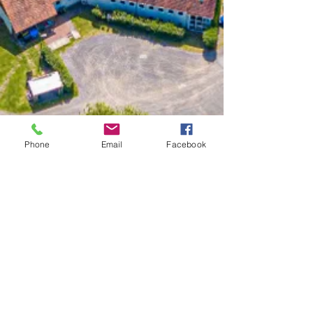
Phone
Email
Facebook
E 099/25: Freudvoll älter werden
Mo., 11. Aug.
  |  
Denkhaus Loccum
Anmeldung abgeschlossen
Weitere Veranstaltungen
Zeit & Ort