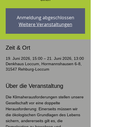
Anmeldung abgeschlossen
Weitere Veranstaltungen
Zeit & Ort
19. Juni 2026, 15:00 – 21. Juni 2026, 13:00
Denkhaus Loccum, Hormannshausen 6-8,
31547 Rehburg-Loccum
Über die Veranstaltung
Die Klimaherausforderungen stellen unsere 
Gesellschaft vor eine doppelte 
Herausforderung: Einerseits müssen wir 
die ökologischen Grundlagen des Lebens 
sichern, andererseits gilt es, die 
Demokratien zu bewahren und 