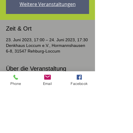
Weitere Veranstaltungen
Zeit & Ort
23. Juni 2023, 17:00 – 24. Juni 2023, 17:30
Denkhaus Loccum e.V., Hormannshausen
6-8, 31547 Rehburg-Loccum
Über die Veranstaltung
Angeregt durch thematische Impulse,
Phone
Email
Facebook
wollen wir bildnerisch aktiv werden und den
Bildern, die in uns entstehen, eine sichtbare
Form geben.
Es geht dabei nicht um „schöne“, möglichst
„gekonnte“ Bilder. Es geht vielmehr darum,
all das frei und durch sich selbst und andere
unzensiert fließen zu lassen, was sich vom
Inneren nach außen einen Weg sucht. Also
Intuition und Gefühlen ihre Berechtigung zu