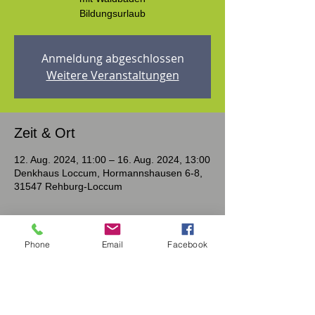
Anmeldung abgeschlossen
Weitere Veranstaltungen
Zeit & Ort
12. Aug. 2024, 11:00 – 16. Aug. 2024, 13:00
Denkhaus Loccum, Hormannshausen 6-8,
31547 Rehburg-Loccum
Über die Veranstaltung
Phone
Email
Facebook
Unsere (Arbeits-)Welt ist geprägt von
schnellem Wandel, steigenden
Anforderungen und einer immer
komplexeren Arbeitsumgebung.
Das lässt die Zahl der Burnout-Betroffenen