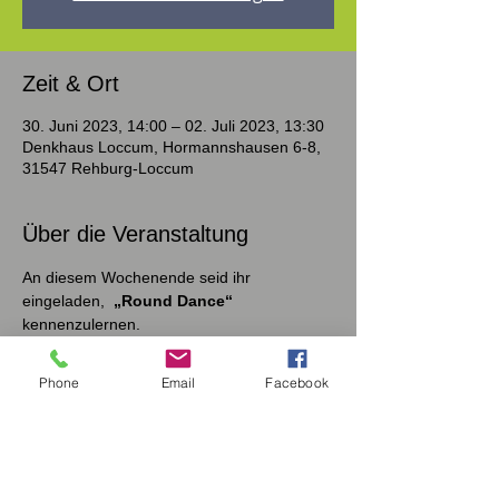
Zeit & Ort
30. Juni 2023, 14:00 – 02. Juli 2023, 13:30
Denkhaus Loccum, Hormannshausen 6-8,
31547 Rehburg-Loccum
Über die Veranstaltung
An diesem Wochenende seid ihr 
eingeladen,  
„Round Dance“
kennenzulernen.
Wie in Tanzschulen wird zu zweit getanzt.
Eine Anmeldung zum Seminar ist aber 
Phone
Email
Facebook
sehr gern auch einzeln möglich.
Glatte Schuhsohlen sind wichtig, damit das 
Tanzen leichtfällt. 
Der Round Dance kommt aus Amerika - 
wie auch Square Dance und Line Dance.