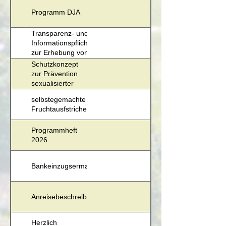
Programm DJA
Transparenz- und
Informationspflichten
zur Erhebung von
Daten
Schutzkonzept
zur Prävention
sexualisierter
Gewalt
selbstegemachte
Fruchtausfstriche
Programmheft
2026
Bankeinzugsermächtigung
Anreisebeschreibung
Herzlich