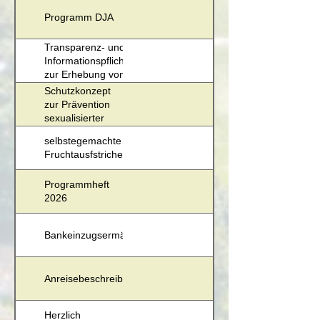
Programm DJA
Transparenz- und
Informationspflichten
zur Erhebung von
Daten
Schutzkonzept
zur Prävention
sexualisierter
Gewalt
selbstegemachte
Fruchtausfstriche
Programmheft
2026
Bankeinzugsermächtigung
Anreisebeschreibung
Herzlich