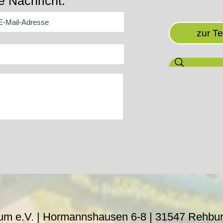
e Nachricht:
zur T
um e.V. | Hormannshausen 6-8 |
31547 Rehbu