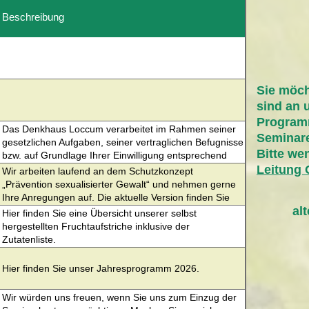
Beschreibung
Sie möch
sind an 
Program
Das Denkhaus Loccum verarbeitet im Rahmen seiner
Seminare
gesetzlichen Aufgaben, seiner vertraglichen Befugnisse
Bitte we
bzw. auf Grundlage Ihrer Einwilligung entsprechend
Artikel 6 Abs. 1 DS-GVO personenbezogene Daten. Mit
Leitung
Wir arbeiten laufend an dem Schutzkonzept
dem beigefügten Dokument informieren wir Sie
„Prävention sexualisierter Gewalt“ und nehmen gerne
grundsätzlich über die Verarbeitung Ihrer
Ihre Anregungen auf. Die aktuelle Version finden Sie
personenbezogenen Daten durch die Kreisverwaltung
al
hier.
Hier finden Sie eine Übersicht unserer selbst
und die Ihnen nach dem Datenschutzrecht
hergestellten Fruchtaufstriche inklusive der
zustehenden Rechte. Welche Daten im Einzelnen
Zutatenliste.
verarbeitet und in welcher Weise genutzt werden,
richtet sich maßgeblich nach dem Verhältnis in dem Sie
Hier finden Sie unser Jahresprogramm 2026.
zur Kreisverwaltung stehen bzw. bei welchem
Fachbereich Ihre Daten verarbeitet werden. Sie
Wir würden uns freuen, wenn Sie uns zum Einzug der
erhalten von der entsprechenden Organisationseinheit