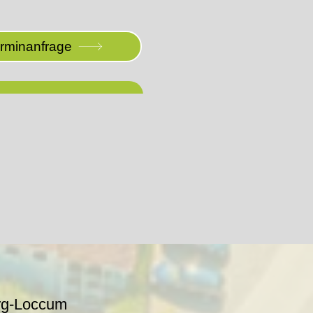
erminanfrage
rg-Loccum