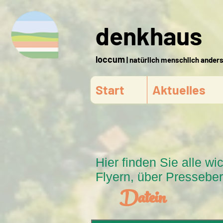
denkhaus
loccum
| natürlich menschlich ander
Start
Aktuelles
Hier finden Sie alle 
Flyern, über Pressebe
Datein