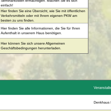
Seminarkosten ermächtigen. Machen Sie es sich
des Landkreises daher bei Bedarf bzw. im Rahmen der
einfach!
Datenerhebung detaillierte Angaben je
Verarbeitungstätigkeit.
Hier finden Sie eine Übersicht, wie Sie mit öffentlichen
Verkehrsmitteln oder mit Ihrem eigenen PKW am
besten zu uns finden.
Hier finden Sie alle Informationen, die Sie für Ihren
Aufenthalt in unserem Haus benötigen.
Hier können Sie sich unsere Allgemeinen
Geschäftsbedingungen herunterladen.
Veranstalt
Denkhaus