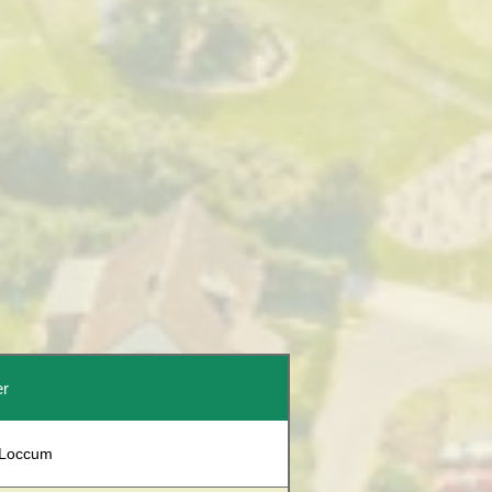
er
 Loccum