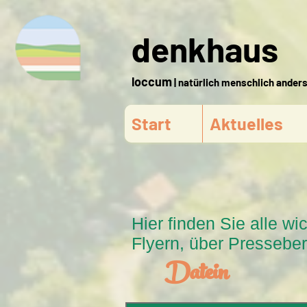
denkhaus
loccum
| natürlich menschlich ander
Start
Aktuelles
Hier finden Sie alle 
Flyern, über Pressebe
Datein