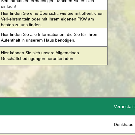
Seminarkosten ermächtigen. Machen Sie es sich
des Landkreises daher bei Bedarf bzw. im Rahmen der
einfach!
Datenerhebung detaillierte Angaben je
Verarbeitungstätigkeit.
Hier finden Sie eine Übersicht, wie Sie mit öffentlichen
Verkehrsmitteln oder mit Ihrem eigenen PKW am
besten zu uns finden.
Hier finden Sie alle Informationen, die Sie für Ihren
Aufenthalt in unserem Haus benötigen.
Hier können Sie sich unsere Allgemeinen
Geschäftsbedingungen herunterladen.
Veranstalt
Denkhaus