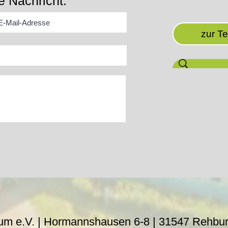
e Nachricht:
zur T
um e.V. | Hormannshausen 6-8 |
31547 Rehbu