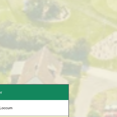
er
 Loccum