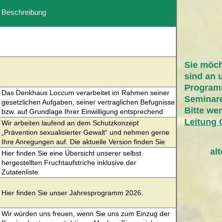
Beschreibung
Sie möch
sind an 
Program
Das Denkhaus Loccum verarbeitet im Rahmen seiner
Seminare
gesetzlichen Aufgaben, seiner vertraglichen Befugnisse
Bitte we
bzw. auf Grundlage Ihrer Einwilligung entsprechend
Artikel 6 Abs. 1 DS-GVO personenbezogene Daten. Mit
Leitung
Wir arbeiten laufend an dem Schutzkonzept
dem beigefügten Dokument informieren wir Sie
„Prävention sexualisierter Gewalt“ und nehmen gerne
grundsätzlich über die Verarbeitung Ihrer
Ihre Anregungen auf. Die aktuelle Version finden Sie
personenbezogenen Daten durch die Kreisverwaltung
al
hier.
Hier finden Sie eine Übersicht unserer selbst
und die Ihnen nach dem Datenschutzrecht
hergestellten Fruchtaufstriche inklusive der
zustehenden Rechte. Welche Daten im Einzelnen
Zutatenliste.
verarbeitet und in welcher Weise genutzt werden,
richtet sich maßgeblich nach dem Verhältnis in dem Sie
Hier finden Sie unser Jahresprogramm 2026.
zur Kreisverwaltung stehen bzw. bei welchem
Fachbereich Ihre Daten verarbeitet werden. Sie
Wir würden uns freuen, wenn Sie uns zum Einzug der
erhalten von der entsprechenden Organisationseinheit