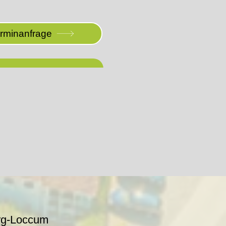
erminanfrage
rg-Loccum