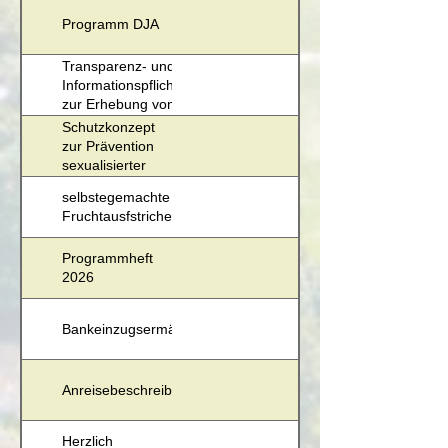
Programm DJA
Transparenz- und
Informationspflichten
zur Erhebung von
Daten
Schutzkonzept
zur Prävention
sexualisierter
Gewalt
selbstegemachte
Fruchtausfstriche
Programmheft
2026
Bankeinzugsermächtigung
Anreisebeschreibung
Herzlich