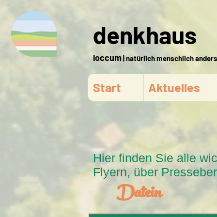
denkhaus
loccum
| natürlich menschlich ander
Start
Aktuelles
Hier finden Sie alle 
Flyern, über Pressebe
Datein