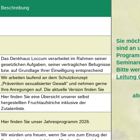
Beschreibung
Sie möch
sind an 
Program
Das Denkhaus Loccum verarbeitet im Rahmen seiner
Seminare
gesetzlichen Aufgaben, seiner vertraglichen Befugnisse
Bitte we
bzw. auf Grundlage Ihrer Einwilligung entsprechend
Artikel 6 Abs. 1 DS-GVO personenbezogene Daten. Mit
Leitung
Wir arbeiten laufend an dem Schutzkonzept
dem beigefügten Dokument informieren wir Sie
„Prävention sexualisierter Gewalt“ und nehmen gerne
grundsätzlich über die Verarbeitung Ihrer
Ihre Anregungen auf. Die aktuelle Version finden Sie
personenbezogenen Daten durch die Kreisverwaltung
al
hier.
Hier finden Sie eine Übersicht unserer selbst
und die Ihnen nach dem Datenschutzrecht
hergestellten Fruchtaufstriche inklusive der
zustehenden Rechte. Welche Daten im Einzelnen
Zutatenliste.
verarbeitet und in welcher Weise genutzt werden,
richtet sich maßgeblich nach dem Verhältnis in dem Sie
Hier finden Sie unser Jahresprogramm 2026.
zur Kreisverwaltung stehen bzw. bei welchem
Fachbereich Ihre Daten verarbeitet werden. Sie
Wir würden uns freuen, wenn Sie uns zum Einzug der
erhalten von der entsprechenden Organisationseinheit