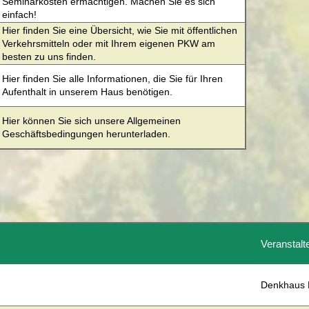
Seminarkosten ermächtigen. Machen Sie es sich
des Landkreises daher bei Bedarf bzw. im Rahmen der
einfach!
Datenerhebung detaillierte Angaben je
Verarbeitungstätigkeit.
Hier finden Sie eine Übersicht, wie Sie mit öffentlichen
Verkehrsmitteln oder mit Ihrem eigenen PKW am
besten zu uns finden.
Hier finden Sie alle Informationen, die Sie für Ihren
Aufenthalt in unserem Haus benötigen.
Hier können Sie sich unsere Allgemeinen
Geschäftsbedingungen herunterladen.
Veranstalt
Denkhaus