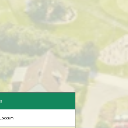
er
 Loccum