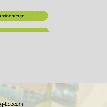
erminanfrage
rg-Loccum