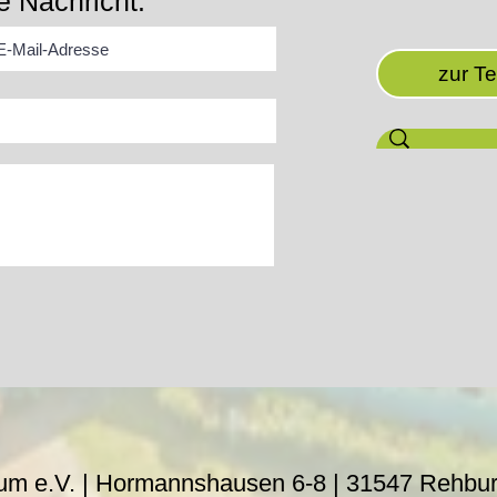
e Nachricht:
zur T
um e.V. | Hormannshausen 6-8 |
31547 Rehbu