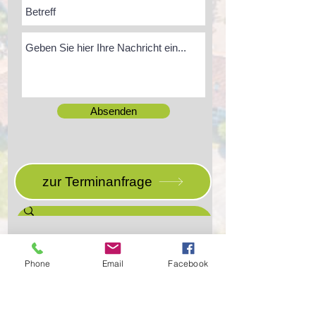
Absenden
zur Terminanfrage
Phone
Email
Facebook
Anschrift: Denkhaus Loccum e.V. |