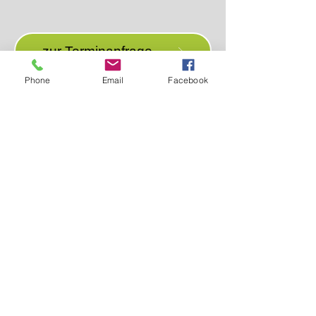
zur Terminanfrage
Phone
Email
Facebook
Anschrift: Denkhaus Loccum e.V. |
Hormannshausen 6-8 |
31547 Rehburg-
Loccum
Tel.:
05766-96090
| Fax:
05766-960944
|
info@denkhaus-loccum.de
Datenschutz
Impressum
© 2020 Denkhaus Loccum - Erstellt