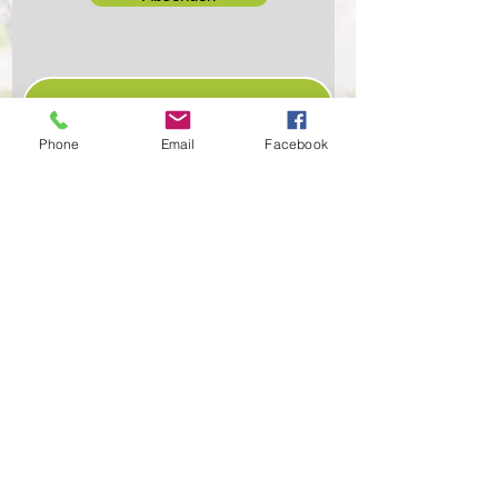
zur Terminanfrage
Phone
Email
Facebook
Anschrift: Denkhaus Loccum e.V. |
Hormannshausen 6-8 |
31547 Rehburg-
Loccum
Tel.:
05766-96090
| Fax:
05766-960944
|
info@denkhaus-loccum.de
Datenschutz
Impressum