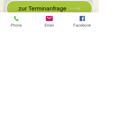
zur Terminanfrage
Phone
Email
Facebook
Anschrift: Denkhaus Loccum e.V. |
Hormannshausen 6-8 |
31547 Rehburg-
Loccum
Tel.:
05766-96090
| Fax:
05766-960944
|
info@denkhaus-loccum.de
Datenschutz
Impressum
© 2020 Denkhaus Loccum - Erstellt
mit
Wix.com.