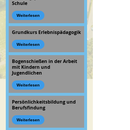
Schule
Weiterlesen
Grundkurs Erlebnispädagogik
Weiterlesen
Bogenschießen in der Arbeit
mit Kindern und
Jugendlichen
Weiterlesen
Persönlichkeitsbildung und
Berufsfindung
Weiterlesen