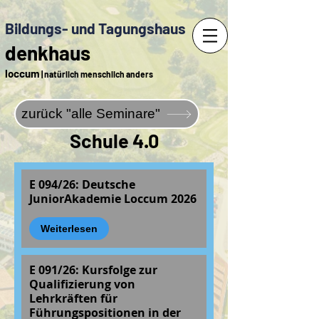
Bildungs- und Tagungshaus
denkhaus
loccum
| natürlich menschlich anders
zurück "alle Seminare"
Schule 4.0
E 094/26: Deutsche
JuniorAkademie Loccum 2026
Weiterlesen
E 091/26: Kursfolge zur
Qualifizierung von
Lehrkräften für
Führungspositionen in der