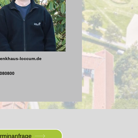
denkhaus-loccum.de
3080800
erminanfrage