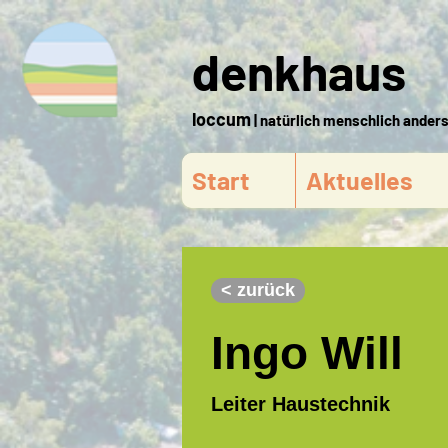
denkhaus
loccum
| natürlich menschlich ander
Start
Aktuelles
< zurück
Ingo Will
Leiter Haustechnik