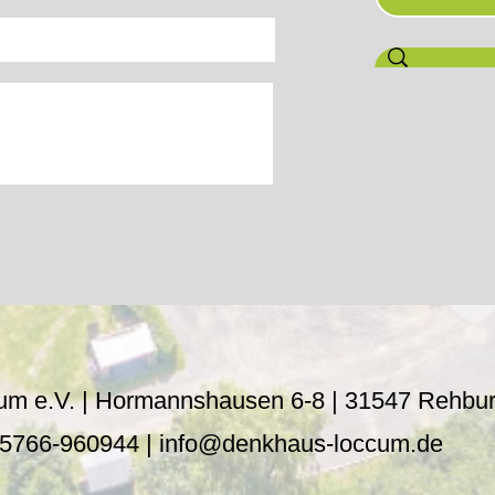
um e.V. | Hormannshausen 6-8 |
31547 Rehbu
05766-960944 |
info@denkhaus-loccum.de