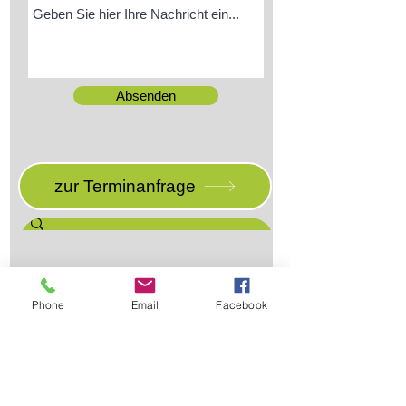
Absenden
zur Terminanfrage
Phone
Email
Facebook
Anschrift: Denkhaus Loccum e.V. |
Hormannshausen 6-8 |
31547 Rehburg-
Loccum