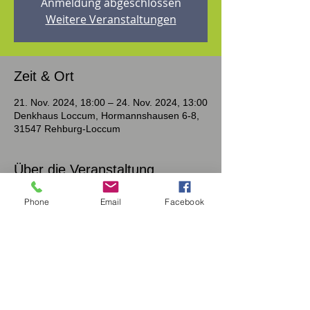
Anmeldung abgeschlossen
Weitere Veranstaltungen
Zeit & Ort
21. Nov. 2024, 18:00 – 24. Nov. 2024, 13:00
Denkhaus Loccum, Hormannshausen 6-8,
31547 Rehburg-Loccum
Über die Veranstaltung
Vor einiger Zeit ist einer Ihrer
Phone
Email
Facebook
Herzensmenschen verstorben und dieser
Verlust hat Ihr Leben grundlegend
verändert?
Sie kennen das Auf und Ab der
Trauerwellen, möchten wieder Kraft tanken
und wünschen sich neue Impulse für Ihren
weiteren Trauerweg?
Geben Sie in diesem Seminar mit